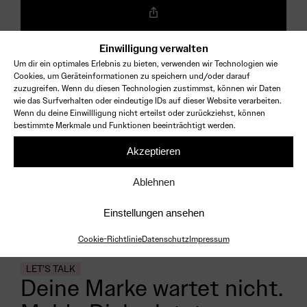
Copy
Link
Einwilligung verwalten
Um dir ein optimales Erlebnis zu bieten, verwenden wir Technologien wie
Cookies, um Geräteinformationen zu speichern und/oder darauf
About the Author:
naklar-adm
zuzugreifen. Wenn du diesen Technologien zustimmst, können wir Daten
wie das Surfverhalten oder eindeutige IDs auf dieser Website verarbeiten.
Wenn du deine Einwillligung nicht erteilst oder zurückziehst, können
bestimmte Merkmale und Funktionen beeinträchtigt werden.
Akzeptieren
ct · impact buil
Ablehnen
Einstellungen ansehen
Cookie-Richtlinie
Datenschutz
Impressum
LET’S TALK
Deine Marke wartet nicht.