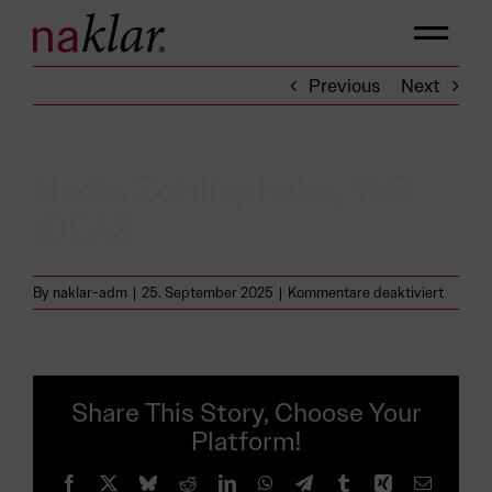
Skip
to
content
Previous
Next
Nadia Schliephake, YeS
IDEAS
für
By
naklar-adm
|
25. September 2025
|
Kommentare deaktiviert
Nadia
Schliep
YeS
IDEAS
Share This Story, Choose Your
Platform!
Facebook
X
Bluesky
Reddit
LinkedIn
WhatsApp
Telegram
Tumblr
Xing
Email