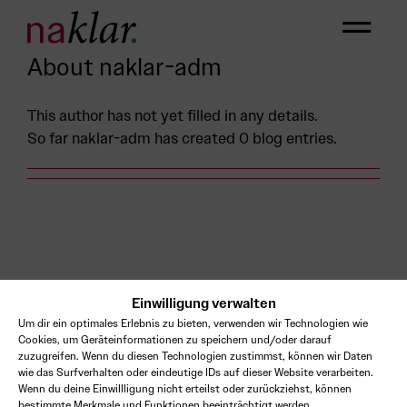
Skip
to
content
About
naklar-adm
This author has not yet filled in any details.
So far naklar-adm has created 0 blog entries.
ct · impact buil
Einwilligung verwalten
Um dir ein optimales Erlebnis zu bieten, verwenden wir Technologien wie
Cookies, um Geräteinformationen zu speichern und/oder darauf
zuzugreifen. Wenn du diesen Technologien zustimmst, können wir Daten
wie das Surfverhalten oder eindeutige IDs auf dieser Website verarbeiten.
Wenn du deine Einwillligung nicht erteilst oder zurückziehst, können
bestimmte Merkmale und Funktionen beeinträchtigt werden.